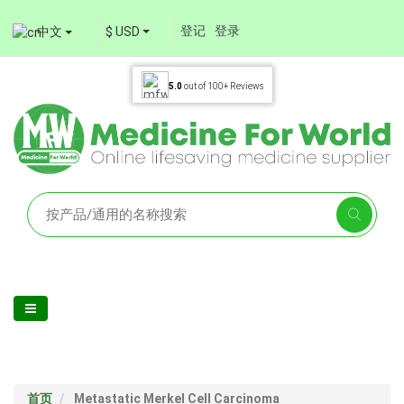
登记
登录
中文
$ USD
5.0
out of
100+
Reviews
首页
Metastatic Merkel Cell Carcinoma