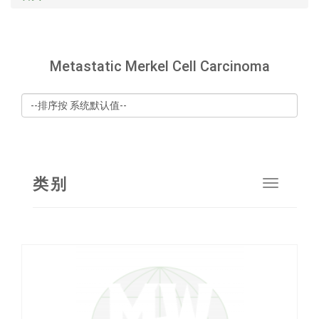
Metastatic Merkel Cell Carcinoma
类别
Toggle
navigat