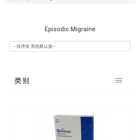
Episodic Migraine
类别
Toggle
navigat